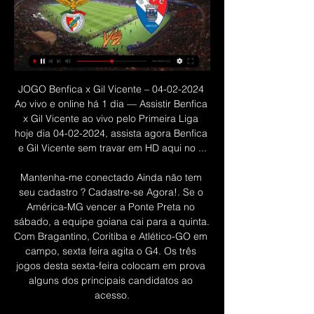
JOGO Benfica x Gil Vicente – 04-02-2024 Ao vivo e online há 1 dia — Assistir Benfica x Gil Vicente ao vivo pelo Primeira Liga hoje dia 04-02-2024, assista agora Benfica e Gil Vicente sem travar em HD aqui no ...

Mantenha-me conectado Ainda não tem seu cadastro ? Cadastre-se Agora!. Se o América-MG vencer a Ponte Preta no sábado, a equipe goiana cai para a quinta. Com Bragantino, Coritiba e Atlético-GO em campo, sexta feira agita o G4. Os três jogos desta sexta-feira colocam em prova alguns dos principais candidatos ao acesso.

FURNAS Centrais Elétricas é uma sociedade anônima de economia mista federal, de capital fechado e controlada pelas Centrais Elétricas Brasileiras S.A. – Eletrobras.

Os monitores, garçons, pessoal da limpeza e cozinha, são espetaculares. Só recebi elogios de todos os convidados. Comida sensacional, servida é vontade e a todo instante. Vocês estão de parabéns, obrigada à todos do Buffet Megauê São Caetano por tornar esse dia …

Caros Comandantes O Campeonato Brasileiro de Vela Rádio Controlada da Classe RG65 é a principal realização anual da categoria no Brasil. Como evento desportivo, e de alto nível, é promovido principalmente para proporcionar aos competidores a oportunidade de por a prova suas habilidades técnicas, tanto timoneiras como construtiva, e assim.

Benfica x Gil Vicente: onde assistir o jogo do Benfica hoje (04) há 2 horas — Acompanhe o placar do jogo aqui: ainda não começou. Quando: 4 de fevereiro de 2024. Local: Estádio da Luz Onde assistir ao vivo: ESPN2 e Star+.

Benfica vs Gil Vicente em direto e online, veja onde assistir 26/08/2023 — Técnico: Roger Schmidt. CLASSIFICAÇÃO LIGA PORTUGAL AO VIVO: VEJA MAIS CONTEÚDO. Compartilhe: ...

Vitória Setúbal 1, Rio Ave 1. Vasco Fernandes (Vitória Setúbal) finalização com o pé esquerdo de muito perto no lado direito do gol após escanteio. 53' Finalização defendida em direção ao centro do gol. Vasco Fernandes (Vitória Setúbal) finalização do lado direito da pequena área.

Vasco da Gama: CASA :. Transmissão Ao Vivo pela TV: Premiere. Kelvin vai para Natal com delegação Vascaína e vira opção para Cristóvão 08/02/2017 as 00:00 . Depois de vencer o Resende pelo Campeonato Carioca, no domingo, o Vasco tem suas atenções voltadas para a Copa do Brasil, para o mata - mata da primeira fase.

assistir Benfica x Gil Vicente ao vivo agora 13 novembro 13/11/2022 — Exclusivo online e limitado à disponibilidade de lugares. Os detentores do Bilhete Família deverão entrar no recinto em simultâneo. Bilhete ...

Clube de Regatas Flamengo.. uma equipe muito qualificada que conquistou o bicampeonato carioca na categoria Sub-17 e chegou à semifinal da Copa do Brasil em 2017.. Já o Ji-Paraná é o mais popular clube de Rondônia e já disputou alguns amistosos de preparação para a …

Posts sobre Campeonato Paulista escritos por Saudade, querida mãezinha! O meu mais ardente beijo e o mais forte abraço, e a minha gratidão, ao lhe dizer com amor: Que 'mãe guerreira e maravilhosa que foi a senhora!

GIL VICENTE X BENFICA ( EM DIRETO ) LIGA - YouTube YouTube YouTube 3:06:59 YouTube AUTOGOLO TV 26/08/2023 26/08/2023

Em São Januário, o Vasco da Gama recebe o Resende, às 22h. No primeiro jogo, empate por 0 a 0. O SporTV2 transmite a partida com a narração de Luiz Carlos Jr., comentários de Roger Flores e reportagens de Marcos Carvalho e Bruna Gosling. O Santos busca sua vaga contra o Mixto, na Vila Belmiro, às 22h, após ter empatado por 0 a 0.

Ao longo de cerca de quarenta anos, devo ter estado em mais de 300 campos por esse país fora a acompanhar o grande SC Beira-Mar. Tenho memórias de deslocações desde os meus primeiros anos.

Eslovénia Taxa de alfabetização. Eslovénia > População. Taxa de alfabetização: definition: NA população total: 99,7% homens: 99,7% mulheres: 99,7% (2015 est.) Definição: Esta entrada inclui uma definição de porcentagens de alfabetização e do Bureau do Censo para população total , machos e fêmeas .

Brasil massacra Porto Rico e leva o bronze na Copa América de basquete. 29 Set 2019 - 22h01 Atualizado 29 Set 2019 - 23h19. Crédito: Divulgação/FIBA. Fez bonito! A seleção brasileira venceu a equipe porto-riquenha por 95 a 66 na decisão pelo terceiro lugar da Copa América de Basquete Feminino.

AGRUPAMENTO DE ESCOLAS DE VALADARES Escola Sede: E. B. 2/3 de Valadares Rua da Boa Nova, 190 4405-535 VNG Nome da Escola : Agrupamento de Escolas de Valadares, Vila Nova de Gaia Nº Escola : 152456 Data . Leia mais

Tentaremos fornecer uma transmissão o mais fiel e detalhada possível. No entanto, os horários de transmissão estão sujeitos a ser modificados a qualquer altura. Se faltar informação ou esta estiver incorrecta, por favor diga-nos.. Estatísticas do Jogo Cuiabá - Criciúma.

Academias de Ginastica Ritmica em Rio de Janeiro, RJ. Encontre endereço, telefone, fotos, opiniões e compre acesso diário ou ilimitado para estas academias!

O projeto, com execução imediata e previsão de entrada em operação em dois anos, é uma iniciativa inédita no Brasil e representa um importante salto de qualidade na gestão dos sistemas de transmissão e geração de energia, inclusive em termos do conceito das redes inteligentes.

Placar final, resultado detalhado da partida e estatísticas do Desportivo Chaves - CS Maritimo Primeira Liga Futebol jogo no 2 de fevereiro de 2019 em 15:30.

Chaves x Benfica, prognóstico, analise completa e sugestões de apostas para este jogo da Liga NOS – 1º Liga Portuguesa. Consulte a nossa previsão e tips gratuitas para este jogo. LIGA NOS • CHAVES X BENFICA • ANTEVISÃO. O Benfica desloca-se ao Estádio Municipal de Chaves num jogo que promete ser um grande desafio para os encarnados.

RBD, la familia é um sitcom de treze episódios que apresenta, de forma fictícia, a vida dos integrantes do grupo musical RBD. O programa foi ao ar pela primeira vez em 14 de março de 2007 e era exibida no canal da TV paga Sky, [34] do México, e foi exibida em TV aberta, através do Canal 5 - pertencente a Televisa, produtora da novela.

No primeiro tempo, Santos e Flamengo não conseguiram repetir o ótimo duelo que aconteceu na semana passada, na Vila Belmiro, pela Copa do Brasil. Com pouca inspiração, as duas equipes fizeram uma primeira etapa bastante truncada no Pacaembu. Porém, o Rubro-Negro conseguiu ser superior ao Peixe.

Para evitar um novo fiasco na temporada, o sub-20 do Santos volta a campo neste sábado (07), contra o Taboão da Serra, às 15h, no CT Rei Pelé, pela última rodada da primeira fase do Campeonato Paulista. Além de ser obrigado a vencer, o Peixe torce por tropeços de dois adversários para avançar à …

assistir SL Benfica x Gil Vicente ao vivo hoje - quanshotit há 9 horas — assistir SL Benfica x Gil Vicente ao vivo hoje Benfica vs Gil Vicente em DIRETO - FUTEMAX 04.02.2024 Transmissão há 11 horas — Assistir ...

Benfica vs Gil Vicente ao vivo 04.02.2024 há 8 horas — Principais vantagens de assistir a jogos em azscore.com.br · Gil Vicente - Benfica (26 Ago 2023) Estádio Cidade de Barcelos 2:3 Liga Portugal ...

Tags: Assistir Ponte Preta x Vila Nova ao vivo em HD,Ponte Preta x Vila Nova online,Campeonato Brasileiro Série B Ponte Preta x Vila Nova agora ao vivo,jogo do Ponte Preta x Vila Nova …

Rio de Janeiro, RJ, 24 (AFI) – Que o Campeonato Carioca é uma bagunça todos já sabem. Contudo, um de seus filiados pode justificar este rótulo de maneira categórica. Isso porque o Nova Iguaçu denunciou o Barra Mansa por ter escalado dois jogadores irregulares. O clube pode perder até 22

‘PFC’ transmite partida entre ‘Corinthians x Atlético Sorocaba’ pelo Campeonato Paulista ao vivo,. em O MUNDO DA TV e marcado como ao vivo Mogi Mirim x São Paulo 21/04/2013, assistir ao vivo Mogi Mirim x São Paulo 21/04/2013,. transmissao ao vivo Mogi Mirim x São Paulo.

Os investidores privados que assumirem Guarulhos (São Paulo), Brasília e Viracopos (Campinas) terão que aplicar R$19,661 bilhões nos três aeroportos ao longo da concessão. Além disso, terão que pagar à União uma outorga (lance mínimo do leilão) de R$2,888 bilhões, somando os três terminais.

São Bernardo do Campo, SP, 20 (AFI) - O São Caetano continua sobrando na Copa Paulista. Na tarde deste sábado, o Azulão fez mais uma vítima ao vencer o EC São Bernardo, por 2 a 1, no Estádio 1º de Maio, pela quinta rodada do Grupo 4.

Onde assistir ao vivo a Porto x Gil Vicente, pelo ... Gil Vicente, neste sábado (17), às 16h30 (de Brasília), pela quinta rodada, enquanto tenta se manter próximo do líder Benfica em termos de pontuação. A ...

Benfica Raio-X Gil Vicente 20.ª jornada há 1 dia — Futebol. Raio-X do Benfica-Gil Vicente, desafio referente à 20.ª jornada da Liga Betclic.

Viver no Rj Consultoria Imobiliária é uma empresa sediada em Rio de Janeiro, Rio de Janeiro e região, Rio de Janeiro, atuando na área de Casa e Jardim, Imóveis, Corretores de Imóveis

[[Futebol<<]] Benfica e Gil Vicente ao vivo assistir tv 13 13/11/2022 — Assistir futebol online em direto pela internet de graça. Hoje. Onde dá a Bola? - OndeBola - Data/Canal TV jogos futebol. Benfica x Gil ...

Assistir Benfica x Gil Vicente ao vivo HD 04/02/2024 Grátis há 5 horas — Assistir Benfica x Gil Vicente ao vivo Campeonato Português. Só aqui no Futebol Play HD você não vai perder nenhum lance da partida entre ...

O Santos chegou ao seu limite,. O Corinthians vive uma crise conjugal com Fábio Carille, e daí em diante nada que possa incomodar um pouco mais. Portanto, torcedor do Flamengo pode sim comemorar, a dúvida é apenas em qual rodada o Flamengo já será oficialmente considerado o campeão! ** Este texto não reflete, necessariamente,.

Oliveirense e Ovarense nas 8 equipas que disputam a Taça de Portugal em Basquetebol. Arranca esta quinta-feira a Final 8 da Taça de Portugal masculina, na Portimão Arena, com dois jogos dos quartos-de-final. As equipas açoreanas do Lusitânia e do Terceira Basket jogam, às 18h, seguindo-se, às 20h30, o encontro entre Porto e Barreirense.

Embalado, o XV de Piracicaba reencontra o Atibaia no Estádio Municipal Barão d