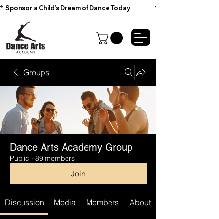
*  Sponsor a Child’s Dream of Dance Today!                        
Groups
Dance Arts Academy Group
Public
·
89 members
Join
Discussion
Media
Members
About