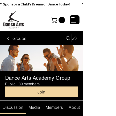
*  Sponsor a Child’s Dream of Dance Today!                        
Groups
Dance Arts Academy Group
Public
·
89 members
Join
Discussion
Media
Members
About