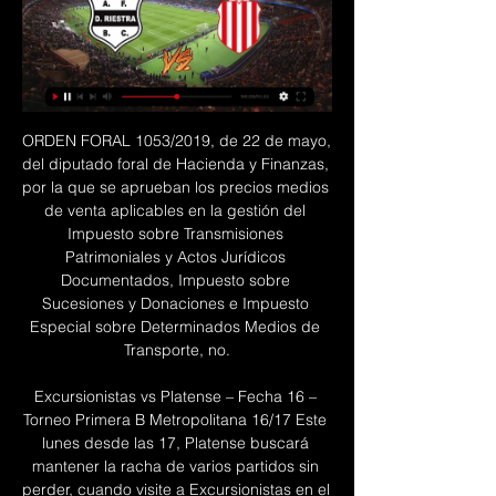
ORDEN FORAL 1053/2019, de 22 de mayo, del diputado foral de Hacienda y Finanzas, por la que se aprueban los precios medios de venta aplicables en la gestión del Impuesto sobre Transmisiones Patrimoniales y Actos Jurídicos Documentados, Impuesto sobre Sucesiones y Donaciones e Impuesto Especial sobre Determinados Medios de Transporte, no.

Excursionistas vs Platense – Fecha 16 – Torneo Primera B Metropolitana 16/17 Este lunes desde las 17, Platense buscará mantener la racha de varios partidos sin perder, cuando visite a Excursionistas en el Bajo Belgrano, manteniendo por tercer partido al hilo el mismo once titular.

Deportivo Riestra-Barracas Central en vivo minuto a hace 6 horas — Deportivo Riestra-Barracas Central en vivo minuto a minuto Deportivo Riestra: marcadores en directo, resultados y 04/02/2024 Directo HD.

GOLPERU transmitirá EN VIVO el partido entre Deportivo Llacuabamba y UTC el viernes 6 desde las 3:00 pm. El Estadio Héroes de San Ramón será escenario del encuentro que abrirá la sexta jornada del Torneo Apertura y que finalizará con el choque entre Ayacucho FC y Alianza Universidad el lunes 9 a las 3:00 pm.

Sportivo Luqueño, tras un muy buen inicio de temporada,. Se modificó el orden de los parti­dos River Plate con Guaireña y 12 de Octubre frente a Sportivo San Lorenzo,.

seminario internacional "santiago" en el imaginario andino mesoamericano - del 22 al 24 de julio de 2009 en la universidad continental de huancayo

La Real Sociedad se enfrenta este miércoles a Osasuna a partir de las 21 horas, con el objetivo de lograr el billete para octavos de la Copa del Rey.

Apuesta en Deportivo Llacuabamba vs Ayacucho FC de Perú - Primera División con cuotas online en directo. Con MARCAapuestas puedes ver partidos en streaming

Domus Libertador se encuentra en el histórico barrio de Olivos, situado en el partido de Vicente López. Su acertada ubicación —sobre Av. Del Libertador, cerca del río y a pocos kilómetros del centro de la Ciudad de Buenos Aires— es para los residentes una garantía de tranquilidad, descanso, esparcimiento y …

Estadísticas y resultado | Deportivo Riestra vs. Barracas Deportivo Riestra. 01-01 - A conf.Estadio Guillermo Laza. Barracas Central. RESUMEN. POSICIONES. FORMACIÓN. MINUTO A MINUTO. No ...

16/08/2019 12:20:37 Jornada número 18 también contempla el duelo del puntero, Universidad Católica con Everton y de U. La Calera con la U. El partido entre Colo Colo y Unión Española, desde las 19:30 horas en el Estadio Monumental, dará en la presente jornada el vamos a la disputa de la decimoctava fecha del Campeonato Nacional 2019, certamen que encabeza Universidad Católica con 39 puntos.

El “Encuentro mundial de Corresponsabilidad Intergeneracional ante el cambio climático-ECOin 2015” tendrá una duración de día y medio, iniciando el 5 y finalizando el 6 de noviembre de 2015, la sede del evento será el Campus de la Universidad EARTH, localizada en Guácimo, Costa Rica.

El RB Leipzig continuó haciendo historia en la Liga de Campeones y se clasificó a las semifinales tras superar por 2-1 en la recta final del partido al Atlético de Madrid, este jueves en su duelo de cuartos de final en Lisboa. El español Dani Olmo adelantó en el 50 al Leipzig, el portugués Joao Félix igualó en el 71 para el Atlético de penal y en el 88 el estadounidense Tyler Adams.

Rangers de Talca recibe a Club Universidad de Chile por la segunda fase de Copa Chile. Participa en la transmisión de Al Aire Libre, Deportes en...

Esta página ofrece un repaso completo a todos los partidos ya jugados y finalizados en la temporada, así como el balance del equipo Ayacucho FC durante la temporada Estadística completa de la …

Hace 27 mins Por Fernando Gómez. Justo José Urquiza y Argentino de Quilmes se enfrentarán este domingo 16 de febrero en cumplimiento de la cuarta jornada de la Primera B Metropolitana de Argentina – Clausura. JJ Urquiza vs Argentino de Quilmes en vivo.

Sus grandes estrellas son, la mencionada figura del líder de líderes, Cristiano Ronaldo.A ese factor se le suman Pepe, Joao Moutinho, Ricardo Quaresma, Nani como columna vertebral del equipo. Como consecuencia de esa renovación figuras como Renato Sanchez recién fichado por el Bayern Munich, Andre Gomez talentoso centrocampista del Valencia y los jugadores del fortísimo Sporting de Lisboa.

03.03.2020 / OBRAS PÚBLICAS En Olivos, Alberto le dijo a Kicillof, Morales y Larreta: “No pensamos una Argentina para pocos” Fue en el marco de la firma de un convenio de financiamiento con el Banco de Desarrollo para América Latina (CAF) para la realización de obras que beneficiarán a …

Este 19 de junio podemos leer en la página en español de la BBC lo. “fierros” (aparatos de musculación) al Carrasco Lawn Tennis en el corazón de Carrasco, teniendo más cerca el Urupan de Pando. Hace un par. dado que no se había utilizado con su fin original y suspendió la transmisión de sesiones parlamentarias, que.

Comunicaciones de Mercedes venció en la noche del viernes a Argentino por 93 a 84, por una fecha de la Liga Nacional de Basquet.Esta victoria se dio en Junín provincia de Buenos Aires, donde el local mantenía un invicto desde el inicio de la temporada.. Victoria de Comunicaciones en Junín. Los correntinos se mantuvieron en juego durante todo el cotejo, pero la determinación de sus figuras.

Se establece un tipo reducido para los impuestos de TPO (Transmisiones Patrimoniales Onerosas) y AJD (Actos Jurídicos Documentados) para las familias numerosas en la compra de su vivienda habitual, siempre que ésta no supere el valor de 180.000 euros.

Agentes federales de la Subdelegación La Quiaca detuvieron a una mujer con gran cantidad de drogas en la zona fronteriza entre Argentina y Bolivia. En el marco de tareas de prevención del.

La ACLAV distinguió a los destacados de la temporada 2017/18 y el club santafesino fue reconocido por la organización. Además, Tomás López se adjudicó el galardón como jugador revelación

2020-5-30 · Para estudiar la transmisión de una enfermedad, es clave poseer conocimientos de bioestadística. Esta disciplina permitirá elaborar modelos para predecir cantidades de infectados y víctimas. Como vimos en los últimos días, esta información es clave para que los gobiernos tomen medidas de salud pública.

[ver!!!] En Vivo Deportivo Riestra vs Barracas Central vea e hace 13 horas — En Vivo Deportivo Riestra vs Barracas Central vea el minuto a minuto ◉ Barracas Central vs. River Plate en vivo: seguí el partido 04/02 ...

Resumen Atlético de Madrid 1 Liverpool 0 en octavos de Champions League Sigue en vivo desde VAVEL.com, desde el Wanda Metropolitano, el Atlético de Madrid …

Boselli, el soldado que recupera River tras el Preolímpico hace 2 días — De esta forma, su regreso al Millonario podría darse ante Deportivo Riestra, como visitante, el domingo 11. Boselli, el soldado que recupera ...

La carrera de Pedagogía en Educación Física de la Facultad de Ciencias de la Educación (FACED), acreditada por seis años (enero 2013 a enero 2019) cuenta con un nuevo jefe de carrera; se trata del profesor Jaime Pizarro Herrera, quien asume el cargo para dirigir la escuela que por más de 9 años se ha destacado por su línea formativa en la motricidad humana.

Debutó profesionalmente el 10 de enero de 1987 ante Palestino en el Estadio Santa Laura por un partido correspondiente al campeonato de 1986. En 1989 se consagra campeón de Segunda División con la Universidad de Chile, logrando así subir a Primera División, categoría que habían perdido en el año 1988 luego de una mala campaña.

Universidad de Chile - Más Que Una Pasión -. 20 mil Me gusta. Comunidad no oficial de hinchas de la U. Únete y participa!. Ver más de Universidad de Chile - Más Que Una Pasión - en Facebook. Entrar. o. Crear cuenta nueva. Ver más de Universidad de Chile - Más Que Una Pasión - en Facebook. Entrar

Toda la información del partido Atlético Grau vs Academia Cantolao en vivo de Perú - Liga 1 Clausura (16 Agosto 2020): Resumen, Estadísticas, Alineación y Resultados - Besoccer

River Plate no pudo imponerse ante Flamengo en el estadio Monumental, y los brasileños se coronaron como nuevos campeones de la Copa Libertadores.

2020-7-9 · O York 9 Football Club,[1] estilizado como York9 FC,[2] é um clube de futebol profissional canadense com sede em York, Ontário. O clube compete na Canadian Premier League e joga seus jogos em casa no Estádio York Lions que fica situada na Universidade de York em Toronto.

Con dos goles, Argentinos Juniors se impuso a Riestra en hace 4 días — Maximiliano Romero adelantó a su equipo al minuto 6 del segundo Barracas Central. BBC-NEWS-SRC: https://www.futbolred.com/articulos ...

Viaja fácilmente desde Estación Caracas Libertador Simón Bolívar a Trinidad y Tobago con Rome2rio. Rome2rio es un motor de información para organizar viajes de puerta a puerta y hacer reservas, que te ayuda a llegar desde y hasta cualquier lugar del mundo Encuentra aquí todas las opciones de transporte para tu viaje desde Estación Caracas Libertador Simón Bolívar a Trinidad y Tobago.

[[Deporte]] Deportivo Riestra Barracas Central en vivo onlin hace 12 horas — Deportivo Riestra vea el minuto a minu hace 4 horas — ¿ Deportivo Riestra-Barracas Central, un duelo de dos que hace 12 horas — Foto ...

Argentinos Juniors vs Deportivo Riestra vea el minuto a minu hace 4 días — Deportivo Riestra vs Barracas Central 8 dic 2024 — POS POSICIÓN, CLUB, PJ, PG, PE, PP, GD, PTS Puntos. 1, Argentinos Juniors ARG. Argentinos ...

Aterrizó sin inconvenientes en el aeropuerto de Barajas en Madrid el avión de Air Canada que se encontraba en emergencia A poco de despegar, la aeronave sufrió “un problema de motor”, y en.

Descubre las últimas cuotas para el Avaí - Chapecoense de Fútbol con SmartBets. Regístrate y personaliza tu cuenta para sacarle el máximo partido.

Villa Manchi fue la única institución gilense en disputar fecha de la Liga del Noroeste Bonaerense de Hockey. El Verde recibió en el Parque Municipal al comp