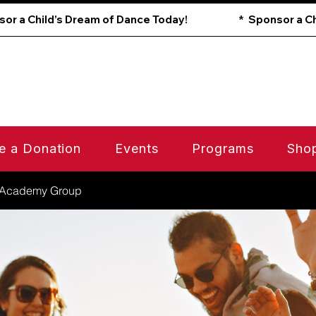
e a Donation
Events
Programs
Sho
 Academy Group