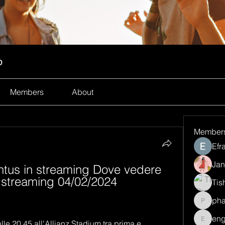
p
Members
About
Member
Efr
Jan
ntus in streaming Dove vedere 
e streaming 04/02/2024 
Tis
ph
pharma
eng
le 20.45 all'Allianz Stadium tra prima e 
engine.