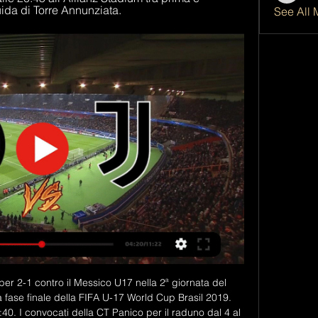
uida di Torre Annunziata.
See All 
PremiumPlay passando per le telecronache, i servizi Tim e i tweet delle società. Ecco tutti i modi per seguire la partita se non sei davanti alla tv 03 novembre 2012 di Redazione Wired.it.

Anticipazioni e commenti sulla tappa di oggi di domenica 10 maggio 2015, la tappa Albenga-Genova in Liguria, durante la trasmissione televisiva sempre in diretta TV streaming sul digitale di Rai Sport Uno DTT a partire dalle ore 14:00. Il Giro d’Italia in diretta streaming video live anche sul sito internet di …

la Soprintendenza BB.CC.AA. di Trapani e la Società denominata “Rita Atria Libera Terra Società Cooperativa Sociale ONLUS” stipuleranno un contratto di concessione in comodato d'uso gratuito dell'immobile confiscato alla mafia ubicato in Salemi, Contrada Masseria Vecchia.

Infolan Di Bianchini Daniele - Reti Trasmissione Dati - Installazione E Manutenzione a Carpi. Consulta Indirizzi, Telefono, Mappa Interattiva e leggi le recensioni degli utenti.

Fondi, Andria e Reggina saranno impegnate tutte in trasferta, rispettivamente contro Lecce, Trapani e Bisceglie: se non dovessero fare punti, sarebbe comunque una buona notizia per la Paganese che invece alla ripresa del campionato affronterà al Torre la Sicula Leonzio.

Coppa Italia Serie D LIVE: non basta Galvagno, Fossano-Vado 1-2. RIVIVI LA DIRETTA. IdeaWebTv- 18-8-2019. 1 di 1. Gli articoli sono stati selezionati e posizionati in questa pagina in modo automatico. L'ora o la.

Roma-Sassuolo in diretta live streaming sui canali digitali di Sky e Mediaset. All’Olimpico si gioca per la 19a giornata del campionato di calcio di Serie A, ultimo turno del girone d’andata. Defrel non ha ancora recuperato del tutto e dunque non sarà convocato.

Carlos Mena Nóbrega è su Facebook. Iscriviti a Facebook per connetterti con Carlos Mena Nóbrega e altre persone che potresti conoscere. Grazie a Facebook...

Iniziano in Piemonte le riprese di Tu mi nascondi qualcosa, commedia prodotta da Massimiliano Leone e Valentina Di Giuseppe per la Lime Film e diretta da Giuseppe Loconsole. Il film, che ruota attorno al tema della verità all’interno della coppia, vede protagonisti Giuseppe Battiston, Sarah Felberbaum, Rocco Papaleo, Rocío Muñoz Morales, Olga Rossi, Alessandro Tiberi, Stella Egitto e Eva.

Come vedere Inter-Juventus in tv e streaming? Programma 1 giorno fa — Inter-Juventus sarà disponibile in streaming su DAZN. Su ZONA DAZN (214) previo abbonamento, sarà visibile e solo per quel canale sarà possibile ...

Dr. Maurizio Bagnato. Affile (RM) Medicina legale e delle assicurazioni. Dr.ssa Pamela Banchi. Affile (RM) Psicologia. Prof.ssa Maria Simona Bonavita. Affile (RM). Dr. Luigi Sorrentino. Fiumicino (RM) Odontoiatria e odontostomatologia. Dr. Francesco Saverio Mari. Fondi (LT) Chirurgia generale. Dr. Paolo Piovanello. Fondi (LT)

Serie B, il Benevento stende 2-1 il Cittadella e ipoteca la finale. Nella gara di andata al Piercesare Tombolato i campani ottengono la vittoria al termine di una gara che si sblocca nel finale con l'ingresso di Roberto Insigne e un'ingenuità di Rizzo: la finale-promozione è a un passo.

Juventus in diretta gra | Mingo Makes It Potte Group 16 ore fa — (FLUSSO=) Streaming Internazionale - Juventus in diretta gratis Sport: ultime notizie sportive live e risultati in diretta | Sky Sport 4 ...

Calendario Serie A 2019/2020. In questa pagina troverete il calendario della Serie A 2019/2020 con il programma aggiornato di tutte le sfide del nostro campionato per non perdervi nemmeno un’azione della vostra squadra del cuore.

Juve-Inter: dove vederla in diretta tv e streaming 6 nov 2022 — Dove vedere in diretta streaming e in tv la partita di Serie A fra Juve e Inter.

Raggiungi Milano da Villafranca in Lunigiana e scopri questa città di 1.200.000 abitanti che si trova in Lombardia. La distanza tra Villafranca in Lunigiana e Milano è di 200 Chilometri; con Wanderio puoi confrontare tutti i treni che collegano Villafranca in Lunigiana a Milano e trovare il modo migliore per viaggiare tra queste due città.

Juventus - Inter in tv e diretta streaming: dove vederla 3 apr 2022 — Per seguirla da sito o app basterà accedere al proprio account Dazn da un dispositivo compatibile (QUI la lista completa) e selezionare nel ...

Volare Lyrics: Penso che un sogno così non ritorni mai più / Mi dipingevo le mani e la faccia di blu / Poi d'improvviso venivo dal vento rapito / E incominciavo a volare nel cielo infinito

Juventus-Inter, Dazn o Sky Sport? Dove vederla in tv e 26 nov 2023 — Calcio d'inizio alle 20.45 all'Allianz Stadium tra prima e seconda in classifica, dirige Guida di Torre Annunziata.

Top - Maglia smanicata Ciclismo Donna Rh+ Spirit W Top Linea di capi adatta a tutte le situazioni in bici, dal taglio sportivo, pulita ed essenziale, facile da abbinare a qualsiasi pantaloncino.

Inter-Juventus dove vederla: DAZN, Sky o NOW? Canale tv 39 minuti fa — Inter e Juventus a confronto nel big match del 23° turno di Serie A: tutto su formazioni e diretta tv e streaming dell'incontro.

Gli occhiali di Enzo Baldoni saranno un pò meno rotti. di Stefano Corradino “…I miei occhiali si son rotti ma qualcuno un giorno se li metterà e a occhi semichiusi attraverserà posti distrutti e …

Diretta Inter-Juventus ore 21: dove vederla in tv 26 apr 2023 — I bianconeri di Massimiliano Allegri sfidano i nerazzurri di Simone Inzaghi nel ritorno della semifinale di Coppa Italia.

Gli appuntamenti a Verona: sport cinema cineforum concerti live show discoteche fiere convegni mostre sagre mercatini teatro lirica danza a verona

Il punteggio finale però non racconta una gara vinta in maniera schiacciante, merito della Use Scotti Rosa Empoli che risponde canestro su canestro, mettendo in campo buon gioco e dimostrando che potrà agevolmente arrivare alla salvezza.

Juventus In Diretta TV e streaming gratis 26 novembre 2023 26 nov 2023 — Dove vedere Juventus-Inter in tv e streaming Inter-Juventus Streaming Gratis dove vedere la Serie A in Diretta Live STREAMING==▻▻Juventus ...

Inter-Juventus, dove vederla in TV in Italia e nel Mondo Inter-Juventus si disputerà domenica 4 febb