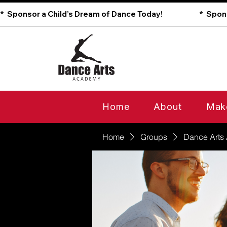
*  Sponsor a Child’s Dream of Dance Today!                        
Home
About
Mak
Home
Groups
Dance Arts