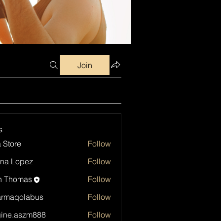
Join
s
a Store
Follow
na Lopez
Follow
h Thomas
Follow
armaqolabus
Follow
qolabus
ine.aszm888
Follow
aszm888