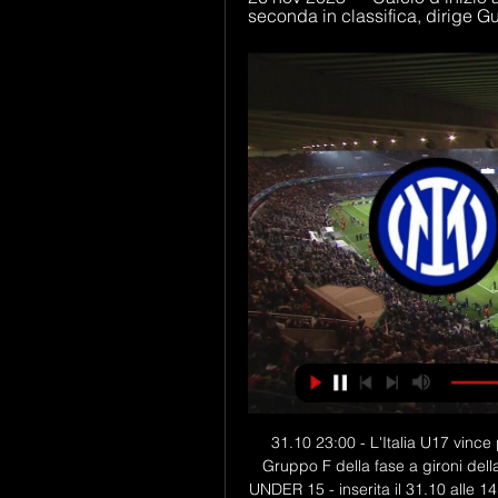
seconda in classifica, dirige G
31.10 23:00 - L'Italia U17 vince per 2-1 contro il Messico U17 nella 2ª giornata del Gruppo F della fase a gironi della fase finale della FIFA U-17 World Cup Brasil 2019. UNDER 15 - inserita il 31.10 alle 14:40. I convocati della CT Panico per il raduno dal 4 al 6 novembre.

Odra Opole calcio: statistiche, ultime partite giocate, vittorie, pareggi e sconfitte. Per offrirti il miglior servizio possibile questo sito utilizza cookie propri e di terze parti. Continuando la navigazione nel sito acconsenti al loro impiego in conformità alla nostra Cookie Policy.

Inter-Juve, ore 20:45: dove vederla in tv, streaming e 10 ore fa — La partita Inter-Juve si disputerà domenica 4 febbraio alle ore 20:45 allo stadio Meazza. Dove vedere Inter-Juve in diretta tv. La sfida Inter- ...

Dove vedere Inter-Juventus in tv e streaming 2 giorni fa — Tutto pronto per il derby d'Italia di domenica sera. In questo pezzo troverete dove vedere Inter-Juventus in tv e streaming.

In serata, Lorenzo Musetti ha vinto 6-4 (ritirato) contro Matteo Donati, che ha abbandonato il campo a causa di un infortunio al braccio destro. Sospesa per oscurità sul 6-4 6-7 4-4, invece, la partita tra Riccardo Bonadio e il belga Kimmer Coppejans.

L'Unione Sportiva Triestina 1918 e calcio in generale; Existing user? Sign In . Sign In. Remember me Not recommended on shared computers. Sign in anonymously. Sign In. Forgot your password? Sign in with Facebook. Sign Up; Il forum di Elsitodesandro Dal 2004 la comunità virtuale di riferimento di Trieste e dintorni. Search In Everywhere;

PARIGI, FRANCIA, - Dopo Andreas Seppi cade anche Fabio Fogini al " Rolex Paris Masters ". Nel match contro Shapovalov il tennista ligure, testa di serie numero 11, si è arreso per 3-6 6-3 6-3, dopo un'ora e 43 minuti di.

L’11 marzo del 2011, a largo delle coste orientali nipponiche, si scatena uno dei terremoti più devastanti della storia del pianeta, pari a 9.0 gradi della Scala Richter (il più potente mai registrato in Giappone; il quarto di sempre), che farà tremare l’intera nazione.

Parma-Cagliari streaming gratis, no Rojadirecta. La gara sarà visibile domenica 15 settembre alle ore 15 su DAZN. L’emittente streaming offre agli abbonati l’app con cui sarà possibile seguire il match su pc, smartphone, smart tv e tablet.

Sopravvenute modifiche legislative avevano, nel frattempo, indotto l'Amministrazione Comunale di Trieste ad accelerare la realizzazione di un nuovo impianto di incenerimento rifiuti con recupero energetico, che fosse in linea con le migliori tecnologie disponibili.

L’ex allenatore di Milan, Roma e Juventus Fabio Capello, intervenuto in diretta durante la trasmissione Radio Anch’io Lo Sport, ha parlato molto dell’Inter, facendo un paragone storico con il suo primo Milan: “L’Inter è una squadra titubante, sta cercando di trovare una sua strada ma non l’ha ancora trovata.

Livorno-Hellas Verona PARTITA IN DIRETTA STREAMING TV. Modena-Vicenza PARTITA IN DIRETTA STREAMING TV. Padova-Torino PARTITA IN DIRETTA STREAMING TV. Pescara-Grosseto PARTITA IN DIRETTA STREAMING TV. Reggina-Sampdoria PARTITA IN DIRETTA STREAMING TV. Varese-Brescia PARTITA IN DIRETTA STREAMING TV 19 Giornata 10 Dicembre 2011 - 12 Maggio 2012

Home Campionato di Serie A2 Credem Banca Campionato di Serie A2 Credem Banca. A2 Maschile Ortona:. La Bosca San Bernardo Cuneo ridimensiona Scandicci e si prende tre punti pieni Ottobre 19, 2019. Seguici su Facebook. VOLLEY NEWS ® 2017 - Testata registrata presso il Tribunale di Monza, numero 4 del 2017.

ROMA - L'Agenzia delle Dogane e dei Monopoli – Area Monopoli - comunica i palinsesti e gli orari di accettazione del gioco dei concorsi Totocalcio–il9-Totogol n°90 del 28/11/2015 n°91 del 29/11/2015 e delle scommesse a totalizzatore Big Match n°90 del 28/11/2015 n°91 del 29/11/2015.

Streaming Milan-Chievo Verona, come vedere la partita su smartphone, tablet e pc Da SkyGo a 