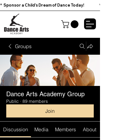
*  Sponsor a Child’s Dream of Dance Today!                        
Groups
Dance Arts Academy Group
Public
·
89 members
Join
Discussion
Media
Members
About