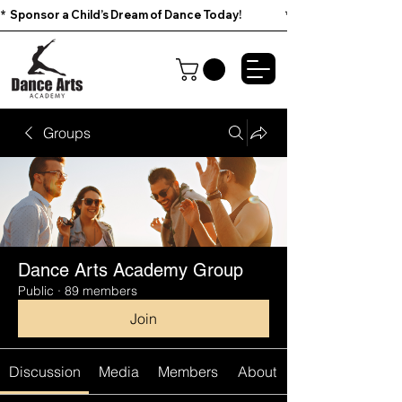
*  Sponsor a Child’s Dream of Dance Today!                        
Groups
Dance Arts Academy Group
Public
·
89 members
Join
Discussion
Media
Members
About