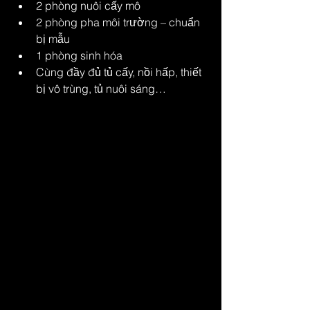
2 phòng nuôi cấy mô
2 phòng pha môi trường – chuẩn 
bị mẫu
1 phòng sinh hóa
Cùng đầy đủ tủ cấy, nồi hấp, thiết 
bị vô trùng, tủ nuôi sáng…
Sau khi thành thạo kỹ thuật nhân chồi, 
tạo cây, xử lý mẫu… anh bắt đầu nhân 
giống keo, bạch đàn. Khâu quan trọng 
nhất – theo anh Biên – là chọn vật liệu 
mẹ hoàn toàn sạch bệnh, sinh trưởng 
khỏe, vì cây mô chỉ tốt khi bộ gen cây 
mẹ tốt.
Giai đoạn đầu, tỉ lệ sống rất thấp. Anh 
liên tục vào TP.HCM và Quy Nhơn học 
thêm, tham gia chuyển giao công nghệ 
của các trung tâm lớn. Nhờ sự kiên trì, 
đến năm 2022 anh chính thức làm chủ 
quy trình, tạo ra cây giống cấy mô chất 