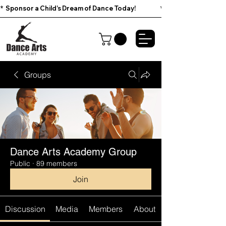
*  Sponsor a Child’s Dream of Dance Today!                        
Groups
Dance Arts Academy Group
Public
·
89 members
Join
Discussion
Media
Members
About