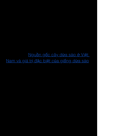
động quy mô lớn bên trong
Khi bước vào bên trong, một thế giới hoàn 
toàn khác mở ra:
– phòng lab hơn 1.000m²,
– khu vườn ươm giống 20.000m²,
– khu vườn thuần hóa 4.000m²,
– lúc cao điểm lên đến 60 kỹ thuật viên và 
công nhân.
Xem thêm: 
Nguồn gốc cây dừa sáp ở Việt 
Nam và giá trị đặc biệt của giống dừa sáp
Tất cả hoạt động dưới sự điều phối của 
Hiếu và Trầm – những người trực tiếp giám 
sát từ khâu tách mô, nhân chồi, cấy 
chuyển, đến nuôi cây trong nhà kính và 
xuất giống ra thị trường.
Khởi nghiệp đầy thử thách: Làm tất cả 
nhưng không có “mũi nhọn”
Thời gian đầu, Hoa Việt nhận nhân giống 
theo yêu cầu. Khách đặt giống gì thì lab lại 
bắt tay làm giống đó.
Nhưng cách làm này khiến công ty bị 