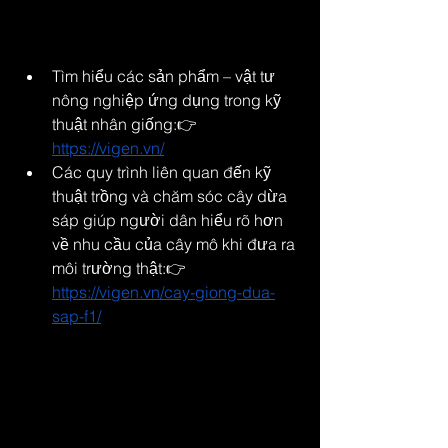
nguồn tài liệu anh tham khảo là các 
hướng dẫn kỹ thuật trên những trang 
chuyên ngành như:
Tìm hiểu các sản phẩm – vật tư 
nông nghiệp ứng dụng trong kỹ 
thuật nhân giống:👉 
https://vigen.vn/
Các quy trình liên quan đến kỹ 
thuật trồng và chăm sóc cây dừa 
sáp giúp người dân hiểu rõ hơn 
về nhu cầu của cây mô khi đưa ra 
môi trường thật:👉 
https://vigen.vn/cay-giong-dua-
sap-f1/
Những kiến thức này giúp anh hoàn 
thiện hơn quy trình ươm giống, cũng 
như hướng tới việc phát triển phòng 
mô theo hướng đa dạng hóa sản 
phẩm trong tương lai.