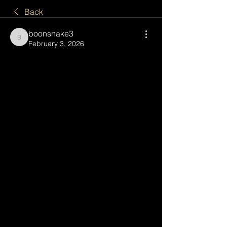
Back
boonsnake3
boonsnake3
February 3, 2026
Khởi nghiệp từ 
phòng nuôi cấy 
mô: Anh nông dân 
Gia Lai làm chủ 
công nghệ, thu 
hơn 4 tỷ đồng mỗi 
năm