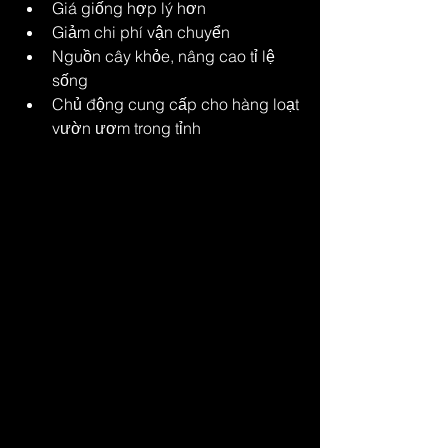
Giá giống hợp lý hơn
Giảm chi phí vận chuyển
Nguồn cây khỏe, nâng cao tỉ lệ 
sống
Chủ động cung cấp cho hàng loạt 
vườn ươm trong tỉnh
Từ một hộ nông dân, anh đã góp phần 
nâng cao chất lượng rừng trồng và thu 
nhập cho hàng trăm hộ khác.
Ứng dụng kiến thức mới 
– hướng tới phát triển 
bền vững
Ngoài sản xuất giống lâm nghiệp, anh 
Biên còn tìm hiểu thêm về công nghệ 
nhân giống nhiều loại cây khác, trong 
đó có các mô hình liên quan đến cây 
dừa và cây ăn trái. Một trong những 