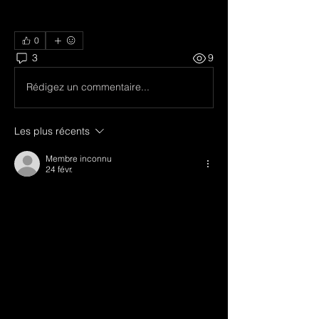
mở ra rộng hơn rất nhiều.
0
3
9
Rédigez un commentaire...
Les plus récents
Membre inconnu
24 févr.
Làm giàu từ nông nghiệp: Hành trình của 
chàng 8X du học Mỹ trở thành “ông chủ” 
giống cấy mô
Từ trung tâm quận 10 (TP.HCM), chiếc xe 
lăn bánh gần 2 giờ đồng hồ để đưa chúng 
tôi về ấp Rừng Sến, xã Mỹ Hạnh Bắc, 
huyện Đức Hòa (Long An). Nơi đây là Nhà 
máy sản xuất cây giống công nghệ sinh 