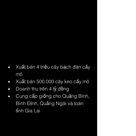
lượng cao, mạnh khỏe, đồng đều, 
sạch bệnh.
Công nghệ tạo bước 
ngoặt – doanh thu bứt 
phá hàng tỷ đồng
Kể từ khi thành công với phòng mô, 
anh đã:
Xuất bán 4 triệu cây bạch đàn cấy 
mô
Xuất bán 500.000 cây keo cấy mô
Doanh thu trên 4 tỷ đồng
Cung cấp giống cho Quảng Bình, 
Bình Định, Quảng Ngãi và toàn 
tỉnh Gia Lai
Nhiều hộ dân phản hồi rằng cây cấy 
mô khỏe, đồng đều, chống sâu bệnh 
tốt và sinh trưởng vượt trội so với 