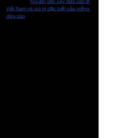
Xem thêm: 
Nguồn gốc cây dừa sáp ở 
Việt Nam và giá trị đặc biệt của giống 
dừa sáp
Hành trình bước vào 
công nghệ cao của một 
nông dân trẻ
Sau khi rời nhà máy đường vì thu nhập 
bấp bênh, anh Biên trở về quê sản 
xuất trên 1,5ha đất gia đình giao lại. 
Trồng sắn, trồng rau, rồi mô hình gì 
cũng thử, nhưng “được mùa mất giá” 
khiến kinh tế vẫn không ổn định.
Khoảng năm 2010, khi phong trào 
trồng rừng phát triển mạnh, anh nhận 
thấy nhu cầu cây giống keo, bạch đàn 
tăng cao nên quyết định mở vườn 
ươm. Từ 100.000 cây giống đầu tiên, 