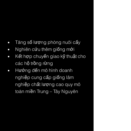
Khát vọng đưa cây giống 
công nghệ cao lan rộng 
khắp Tây Nguyên
Hiện anh Biên đang tiếp tục mở rộng:
Tăng số lượng phòng nuôi cấy
Nghiên cứu thêm giống mới
Kết hợp chuyển giao kỹ thuật cho 
các hộ trồng rừng
Hướng đến mô hình doanh 
nghiệp cung cấp giống lâm 
nghiệp chất lượng cao quy mô 
toàn miền Trung – Tây Nguyên
Với ý chí bền bỉ và tinh thần đổi mới, 
anh Biên đã chứng minh rằng: nông 
dân hoàn toàn có thể làm chủ công 
nghệ cao, và khi dám bước ra khỏi 
vùng an toàn, cơ hội thành công sẽ 