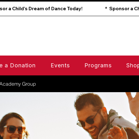
e a Donation
Events
Programs
Sho
 Academy Group