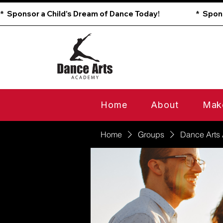
*  Sponsor a Child’s Dream of Dance Today!                        
Home
About
Mak
Home
Groups
Dance Arts