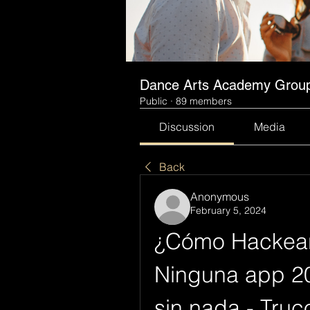
Dance Arts Academy Grou
Public
·
89 members
Discussion
Media
Back
Anonymous
February 5, 2024
¿Cómo Hackear 
Ninguna app 20
sin nada - Tru