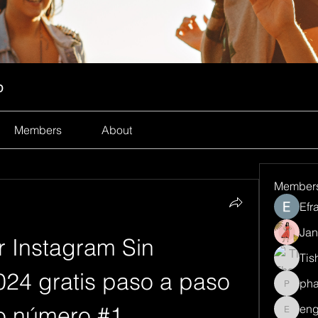
p
Members
About
Member
Efr
Jan
Instagram Sin 
Tis
24 gratis paso a paso 
ph
pharma
co número #1 
eng
engine.