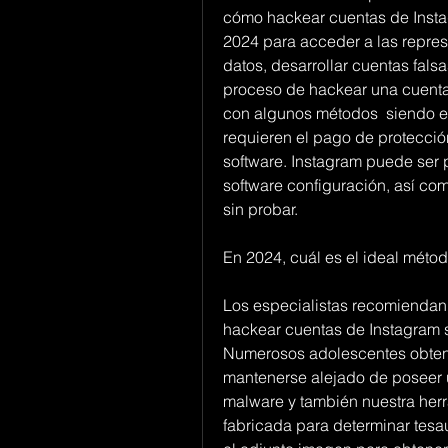
cómo hackear cuentas de Instag
2024 para acceder a las represe
datos, desarrollar cuentas fals
proceso de hackear una cuenta 
con algunos métodos  siendo en 
requieren el pago de protección
software. Instagram puede ser p
software configuración, así com
sin probar.
En 2024, cuál es el ideal méto
Los especialistas recomiendan j
hackear cuentas de Instagram si
Numerosos adolescentes obtene
mantenerse alejado de poseer u
malware y también nuestra herra
fabricada para determinar tesau