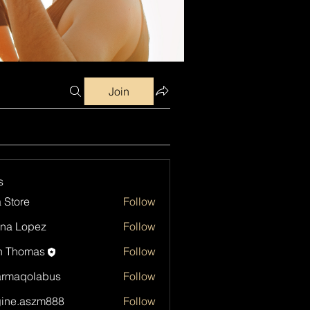
Join
s
a Store
Follow
na Lopez
Follow
h Thomas
Follow
armaqolabus
Follow
qolabus
ine.aszm888
Follow
aszm888